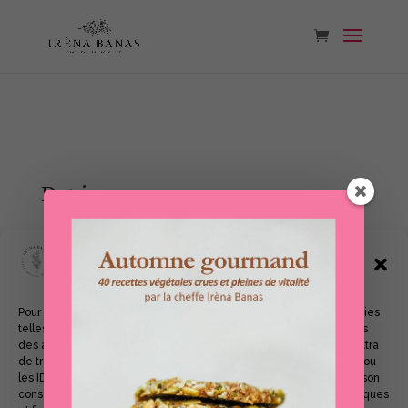
Panier
Gérer le consentement aux
Votre panier est actuellement vide.
cookies
Pour offrir les meilleures expériences, nous utilisons des technologies
telles que les cookies pour stocker et/ou accéder aux informations
Retour à la boutique
des appareils. Le fait de consentir à ces technologies nous permettra
de traiter des données telles que le comportement de navigation ou
les ID uniques sur ce site. Le fait de ne pas consentir ou de retirer son
consentement peut avoir un effet négatif sur certaines caractéristiques