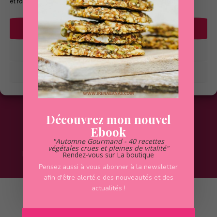
et fonctions.
Accepter
Refuser
Voir les préférences
Mentions Légales
Conditions Générales de Vente
Découvrez mon nouvel
Ebook
"Automne Gourmand - 40 recettes
végétales crues et pleines de vitalité"
Rendez-vous sur
La boutique
Irèna Banas - Cheffe de cuisine & Fondatrice illimitée
| Design
Virginia Atenza
Pensez aussi à vous abonner à la newsletter
afin d'être alerté.e des nouveautés et des
actualités !